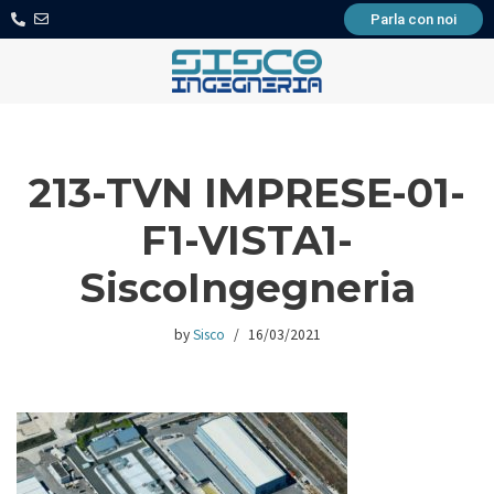
Parla con noi
Skip
to
content
213-TVN IMPRESE-01-
F1-VISTA1-
SiscoIngegneria
by
Sisco
16/03/2021