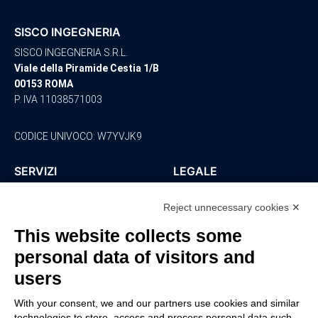
SISCO INGEGNERIA
SISCO INGEGNERIA S.R.L.
Viale della Piramide Cestia 1/B
00153 ROMA
P. IVA 11038571003
CODICE UNIVOCO: W7YVJK9
SERVIZI
LEGALE
Ingegneria
Policy Privacy
Reject unnecessary cookies ✕
Architettura
Ambiente
This website collects some
Sicurezza
personal data of visitors and
Consulenza
Impianti
users
CONTATTI
With your consent, we and our partners use cookies and similar
technologies to store, access and process personal data such