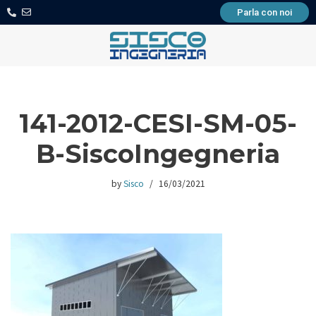
Parla con noi
Skip
to
content
141-2012-CESI-SM-05-
B-SiscoIngegneria
by
Sisco
16/03/2021