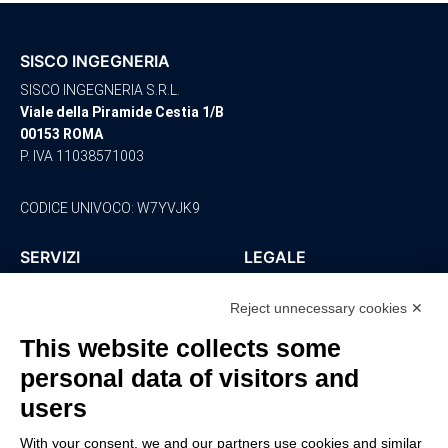
SISCO INGEGNERIA
SISCO INGEGNERIA S.R.L.
Viale della Piramide Cestia 1/B
00153 ROMA
P. IVA 11038571003
CODICE UNIVOCO: W7YVJK9
SERVIZI
LEGALE
Ingegneria
Policy Privacy
Reject unnecessary cookies ✕
Architettura
Ambiente
This website collects some
Sicurezza
personal data of visitors and
Consulenza
Impianti
users
CONTATTI
With your consent, we and our partners use cookies and similar